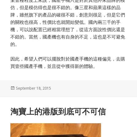
仿，但是模仿得也是很不錯的。像三星和蘋果這樣的品
牌，雖然旗下的產品的確很不錯，創意則很足，但是它們
的關稅也很高，性價比也就開始變低。國內兩三千的手
機，可以說配置已經相當理想了，從這方面說性價比還是
不錯的。當然，國產機也有自身的不足，這也是不可避免
的。
因此，希望人們可以擺脫對於國產手機的這種偏見，去購
買壹些國產手機，並且從中獲得新的體驗。
Posted
September 18, 2015
on
淘寶上的港版到底可不可信