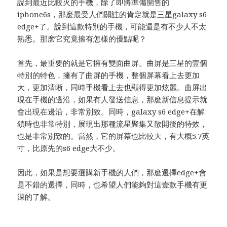
說到最近比較火的手機，除了即將準備開售的
iphone6s，那麽最受人們關註的肯定就是三星galaxy s6
edge+了。說到這款特別的手機，可能還是有不少人不太
熟悉。那麽它究竟擁有怎樣的優點呢？
首先，最重要的就是它擁有雙面曲屏。曲屏是三星的壹個
特別的特色，擁有了曲屏的手機，整個屏幕看上去更加
大，更加清晰，同時手機看上去也顯得更加炫麗。曲屏出
現在手機的邊沿，如果有人發送信息，那麽新信息提示就
會出現在邊沿，非常別致。同時，galaxy s6 edge+在解
鎖時也非常特別，展現出那種流星聚集又散開後的特效，
也是非常別致的。當然，它的屏幕也比較大，有大概5.7英
寸，比原先的s6 edge大不少。
因此，如果是想要選購新手機的人們，那麽選擇edge+會
是不錯的選擇，同時，也希望人們能夠對這壹款手機有更
深的了解。