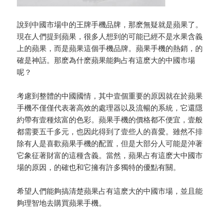
說到中國市場中的王牌手機品牌，那麽無疑就是蘋果了。
現在人們提到蘋果，很多人想到的可能已經不是水果含義
上的蘋果，而是蘋果這個手機品牌。蘋果手機的熱銷，的
確是神話。那麽為什麽蘋果能夠占有這麽大的中國市場
呢？
考慮到整體的中國國情，其中壹個重要的原因就在於蘋果
手機不僅僅代表著高效的處理器以及流暢的系統，它還隱
約帶有壹種炫富的色彩。蘋果手機的價格都不便宜，壹般
都需要五千多元，也因此得到了壹些人的喜愛。雖然不排
除有人是喜歡蘋果手機的配置，但是大部分人可能是沖著
它象征著財富的這種含義。當然，蘋果占有這麽大中國市
場的原因，的確也和它擁有許多獨特的優點有關。
希望人們能夠搞清楚蘋果占有這麽大的中國市場，並且能
夠理智地去購買蘋果手機。