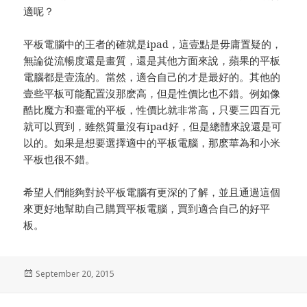
適呢？
平板電腦中的王者的確就是ipad，這壹點是毋庸置疑的，
無論從流暢度還是畫質，還是其他方面來說，蘋果的平板
電腦都是壹流的。當然，適合自己的才是最好的。其他的
壹些平板可能配置沒那麽高，但是性價比也不錯。例如像
酷比魔方和臺電的平板，性價比就非常高，只要三四百元
就可以買到，雖然質量沒有ipad好，但是總體來說還是可
以的。如果是想要選擇適中的平板電腦，那麽華為和小米
平板也很不錯。
希望人們能夠對於平板電腦有更深的了解，並且通過這個
來更好地幫助自己購買平板電腦，買到適合自己的好平
板。
Posted
September 20, 2015
on