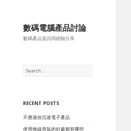
數碼電腦產品討論
數碼產品資訊同經驗分享
S
e
a
r
c
RECENT POSTS
h
f
不應過份沉迷電子產品
o
r
使用無線滑鼠的好處都有哪些