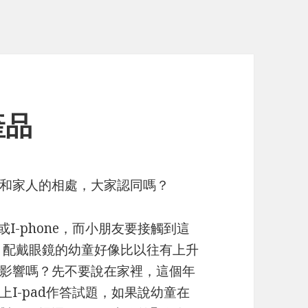
產品
和家人的相處，大家認同嗎？
或I-phone，而小朋友要接觸到這
 配戴眼鏡的幼童好像比以往有上升
影響嗎？先不要說在家裡，這個年
I-pad作答試題，如果說幼童在