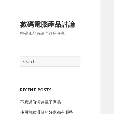
數碼電腦產品討論
數碼產品資訊同經驗分享
S
e
a
r
c
RECENT POSTS
h
f
不應過份沉迷電子產品
o
r
使用無線滑鼠的好處都有哪些