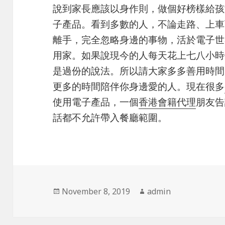
說到家長應該以身作則，做個好榜樣給孩
子產品。看到多數的人，不論走路、上車
離手，完全忽略身邊的事物，活於電子世
用家。如果說現今的人每天花上七八小時
是過份的說法。所以請大家多多善用時間
更多的時間陪伴你身邊愛的人。現在很多
使用電子產品，一個
香港會籍代理
朋友告
話都不允許帶入餐廳範圍。
Posted
November 8, 2019
Author
admin
on